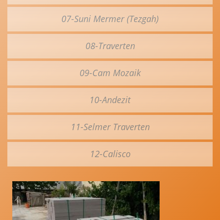
07-Suni Mermer (Tezgah)
08-Traverten
09-Cam Mozaik
10-Andezit
11-Selmer Traverten
12-Calisco